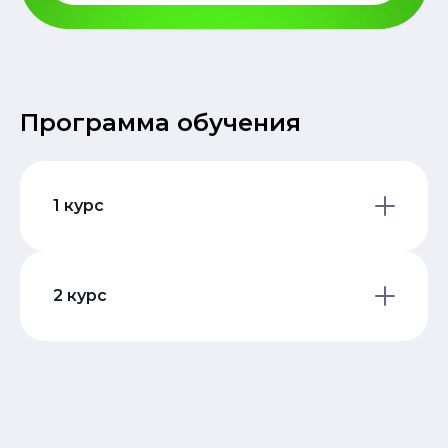
Программа обучения
1 курс
Обязательные дисциплины
Проектный менеджмент
2 курс
Сбор и аналитика производственных
данных
Преддипломная практика
Анализ решений
Дипломный проект
Продуктовый менеджмент и командная
Защита дипломного проект
работа
Стратегическое управление