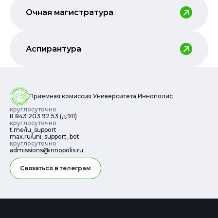
Очная магистратура
Аспирантура
Приемная комиссия Университета Иннополис
круглосуточно
8
8
4
3
2
0
3
9
2
5
3
(
д
.911
)
круглосуточно
t.me/iu_support
max.ru/uni_support_bot
круглосуточно
admissions@innopolis.ru
Связаться в телеграм