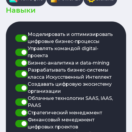
профессиональной деятельности ИТ-
специалиста (углубленный курс)
Навыки
Разработка без кода
Русский как иностранный
Практика подготовки и написания
Моделировать и оптимизировать
научных работ на иностранном языке
цифровые бизнес-процессы
Управлять командой digital-
проекта
Бизнес-аналитика и data-mining
Разрабатывать бизнес-системы
класса Искусственный Интеллект
Создавать цифровую экосистему
организации
Облачные технологии SAAS, IAAS,
PAAS
Стратегический менеджмент
Финансовый менеджмент
цифровых проектов