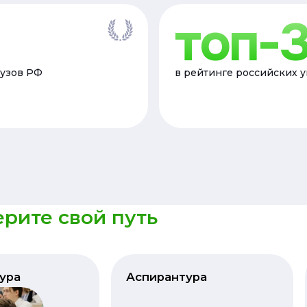
топ-
вузов РФ
в рейтинге российских 
рите свой путь
ура
Аспирантура