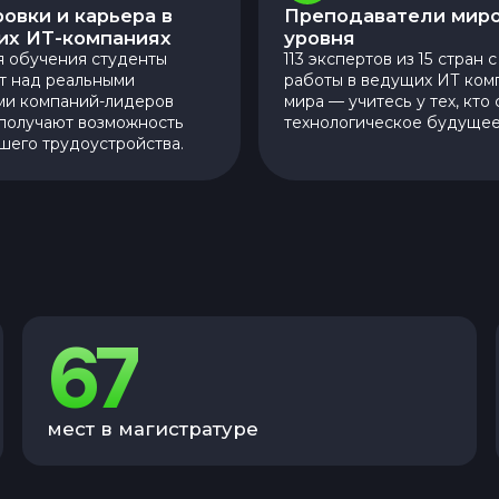
овки и карьера в
Преподаватели мир
их ИТ-компаниях
уровня
я обучения студенты
113 экспертов из 15 стран 
т над реальными
работы в ведущих ИТ ком
ми компаний-лидеров
мира — учитесь у тех, кто
 получают возможность
технологическое будущее
шего трудоустройства.
67
мест в магистратуре