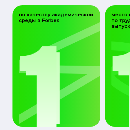
по качеству академической
место 
1
среды в Forbes
по тру
выпус