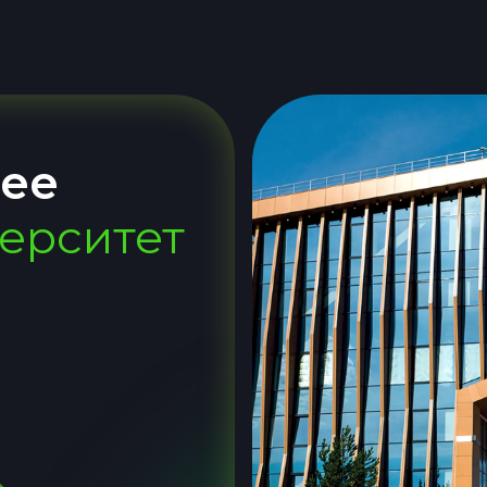
ее
верситет