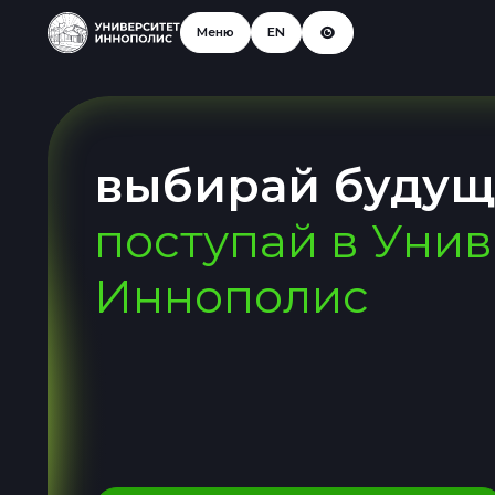
Меню
EN
выбирай будущ
поступай в Уни
Иннополис